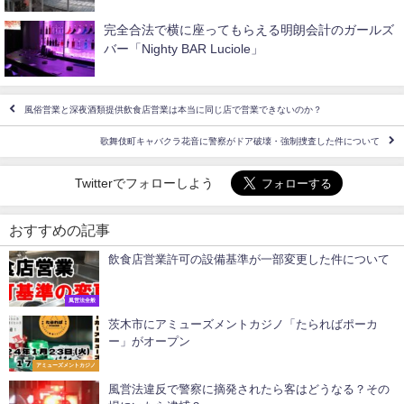
完全合法で横に座ってもらえる明朗会計のガールズ
バー「Nighty BAR Luciole」
風俗営業と深夜酒類提供飲食店営業は本当に同じ店で営業できないのか？
歌舞伎町キャバクラ花音に警察がドア破壊・強制捜査した件について
Twitterでフォローしよう
おすすめの記事
飲食店営業許可の設備基準が一部変更した件について
風営法全般
茨木市にアミューズメントカジノ「たらればポーカ
ー」がオープン
アミューズメントカジノ
風営法違反で警察に摘発されたら客はどうなる？その