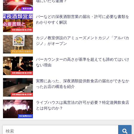
場にいたら逮捕？
風営法全般
バーなどの深夜酒類営業の届出・許可に必要な書類を
わかりやすく解説
深夜酒類提供飲食店営業
カジノ教室併設のアミューズメントカジノ「アルパカ
ジノ」がオープン
アミューズメントカジノ
バーカウンターの高さが基準を超えても諦めてはいけ
ない理由
深夜酒類提供飲食店営業
実際にあった、深夜酒類提供飲食店の届出ができなか
ったお店の構造を紹介
深夜酒類提供飲食店営業
ライブハウスは風営法の許可が必要？特定遊興飲食店
とは何なのか？
特定遊興飲食店