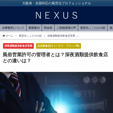
大阪発・全国対応の風営法プロフェッショナル
当事務所について
業務案内
料金表
ご依頼者様の声
風営法ここだけの話
遠
ホーム
風営法ここだけの話
深夜酒類提供飲食店営業
風俗営業許可の管理者とは
深夜酒類提供飲食店営業
社交飲食店(キャバクラ・ラウンジ等)
風俗営業許可の管理者とは？深夜酒類提供飲食店
との違いは？