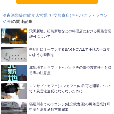
深夜酒類提供飲食店営業
,
社交飲食店(キャバクラ・ラウン
ジ等)
の関連記事
飛田新地、松島新地などの料理店における風俗営業
許可について
中崎町にオープンするBAR NOVELで小説の一コマ
のような時間を
北新地でクラブ・キャバクラ等の風俗営業許可を取
る際の注意点
コンセプトカフェ(コンカフェ)の許可と開業につい
て！風営法違反にならないために
寝屋川市でのラウンジ(社交飲食店)の風俗営業許可
申請と深夜酒類営業届出