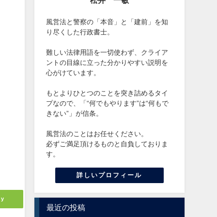
松井 一敏
風営法と警察の「本音」と「建前」を知
り尽くした行政書士。
難しい法律用語を一切使わず、クライア
ントの目線に立った分かりやすい説明を
心がけています。
もとよりひとつのことを突き詰めるタイ
プなので、「“何でもやります”は“何もで
きない”」が信条。
風営法のことはお任せください。
必ずご満足頂けるものと自負しておりま
す。
詳しいプロフィール
ly
最近の投稿