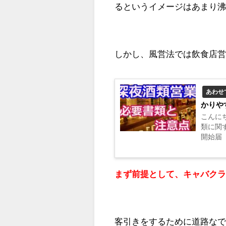
るというイメージはあまり
しかし、風営法では飲食店
あわせ
かりや
こんにちは、行
類に関
開始届
す。 
ら、分か
まず前提として、キャバク
客引きをするために道路な