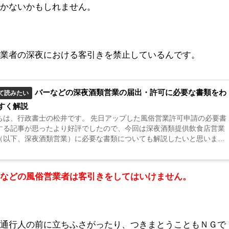
沸かないかもしれません。
営業者の深夜における客引きを禁止しているんです。
バーなどの深夜酒類営業の届出・許可に必要な書類をわ
て読みたい
すく解説
政書士の松井です。 先日アップした風俗営業許可申請の必要書
する記事が思ったより好評でしたので、今回は深夜酒類提供飲食店営業
（以下、深夜酒類営業）に必要な書類についても解説したいと思いま
もちろん、今回も書類の中身や「なぜ必要なのか」という点に触れなが
りやすく書...
ラなどの風俗営業者は客引きをしてはいけません。
で通行人の前に立ちふさがったり、つきまとうこともＮＧで