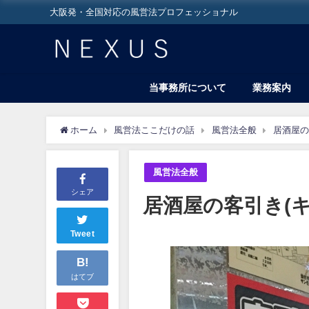
大阪発・全国対応の風営法プロフェッショナル
当事務所について
業務案内
ホーム
風営法ここだけの話
風営法全般
居酒屋の
風営法全般
シェア
居酒屋の客引き(
Tweet
B!
はてブ