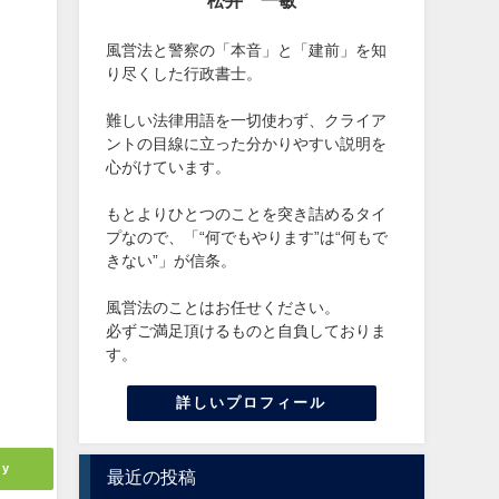
松井 一敏
風営法と警察の「本音」と「建前」を知
り尽くした行政書士。
難しい法律用語を一切使わず、クライア
ントの目線に立った分かりやすい説明を
心がけています。
もとよりひとつのことを突き詰めるタイ
プなので、「“何でもやります”は“何もで
きない”」が信条。
風営法のことはお任せください。
必ずご満足頂けるものと自負しておりま
す。
詳しいプロフィール
ly
最近の投稿