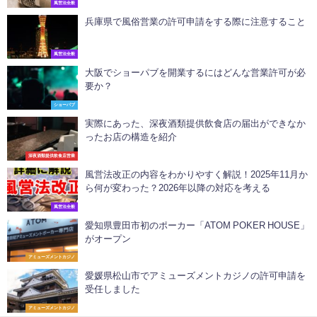
風営法全般
兵庫県で風俗営業の許可申請をする際に注意すること
風営法全般
大阪でショーパブを開業するにはどんな営業許可が必
要か？
ショーパブ
実際にあった、深夜酒類提供飲食店の届出ができなか
ったお店の構造を紹介
深夜酒類提供飲食店営業
風営法改正の内容をわかりやすく解説！2025年11月か
ら何が変わった？2026年以降の対応を考える
風営法全般
愛知県豊田市初のポーカー「ATOM POKER HOUSE」
がオープン
アミューズメントカジノ
愛媛県松山市でアミューズメントカジノの許可申請を
受任しました
アミューズメントカジノ