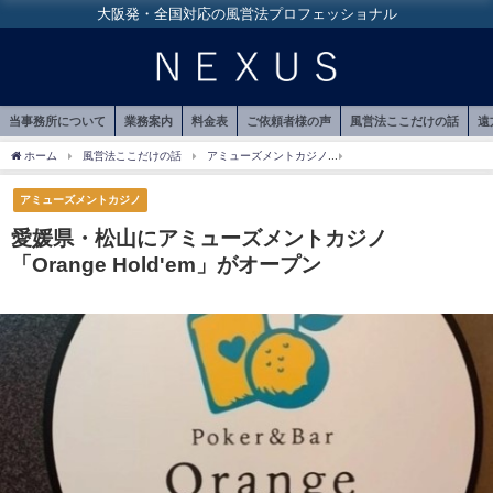
大阪発・全国対応の風営法プロフェッショナル
当事務所について
業務案内
料金表
ご依頼者様の声
風営法ここだけの話
遠
ホーム
風営法ここだけの話
アミューズメントカジノ
愛媛県・松山にアミューズメント
アミューズメントカジノ
愛媛県・松山にアミューズメントカジノ
「Orange Hold'em」がオープン