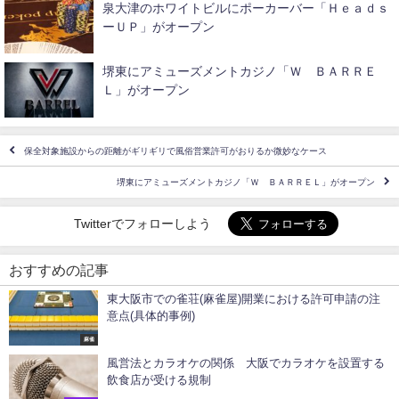
泉大津のホワイトビルにポーカーバー「Ｈｅａｄｓ
ーＵＰ」がオープン
堺東にアミューズメントカジノ「Ｗ ＢＡＲＲＥ
Ｌ」がオープン
保全対象施設からの距離がギリギリで風俗営業許可がおりるか微妙なケース
堺東にアミューズメントカジノ「Ｗ ＢＡＲＲＥＬ」がオープン
Twitterでフォローしよう
おすすめの記事
東大阪市での雀荘(麻雀屋)開業における許可申請の注
意点(具体的事例)
麻雀
風営法とカラオケの関係 大阪でカラオケを設置する
飲食店が受ける規制