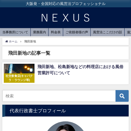
大阪発・全国対応の風営法プロフェッショナル
当事務所について
業務案内
料金表
ご依頼者様の声
風営法ここだけの話
遠
ホーム
飛田新地
飛田新地の記事一覧
飛田新地、松島新地などの料理店における風俗
営業許可について
社交飲食店(キャバク
ラ・ラウンジ等)
代表行政書士プロフィール